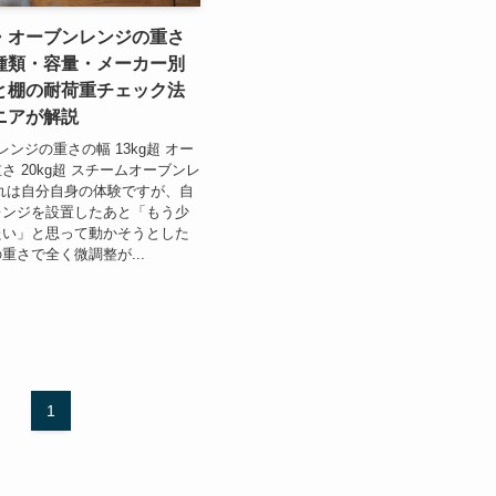
・オーブンレンジの重さ
種類・容量・メーカー別
と棚の耐荷重チェック法
ニアが解説
子レンジの重さの幅 13kg超 オー
さ 20kg超 スチームオーブンレ
れは自分自身の体験ですが、自
レンジを設置したあと「もう少
たい」と思って動かそうとした
重さで全く微調整が...
1