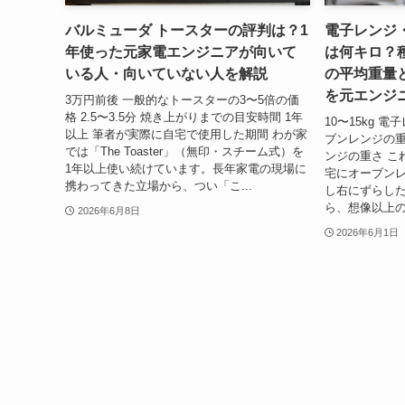
バルミューダ トースターの評判は？1
電子レンジ
年使った元家電エンジニアが向いて
は何キロ？
いる人・向いていない人を解説
の平均重量
を元エンジ
3万円前後 一般的なトースターの3〜5倍の価
格 2.5〜3.5分 焼き上がりまでの目安時間 1年
10〜15kg 電
以上 筆者が実際に自宅で使用した期間 わが家
ブンレンジの重
では「The Toaster」（無印・スチーム式）を
ンジの重さ こ
1年以上使い続けています。長年家電の現場に
宅にオーブン
携わってきた立場から、つい「こ...
し右にずらし
ら、想像以上の
2026年6月8日
2026年6月1日