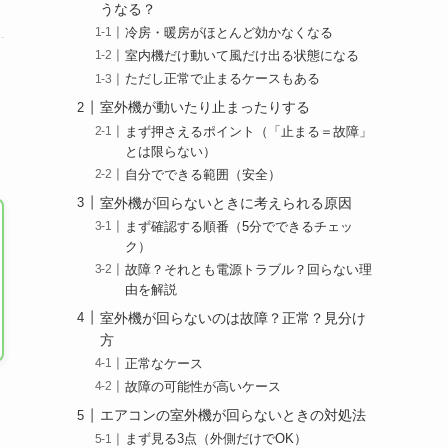
うなる？
冷房・暖房がほとんど効かなくなる
室内機だけ動いて風だけ出る状態になる
ただし正常で止まるケースもある
室外機が動いたり止まったりする
まず押さえるポイント（「止まる＝故障」
とは限らない）
自分でできる範囲（安全）
室外機が回らないときに考えられる原因
まず確認する順番（5分でできるチェッ
ク）
故障？それとも電源トラブル？回らない理
由を解説
室外機が回らないのは故障？正常？見分け
方
正常なケース
故障の可能性が高いケース
エアコンの室外機が回らないときの対処法
まず見る3点（外側だけでOK）