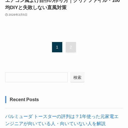
エアコン風よけ自作の作り方｜クリアファイル・100
均DIYと失敗しない直風対策
2026年3月5日
1
2
検索
Recent Posts
バルミューダ トースターの評判は？1年使った元家電エ
ンジニアが向いている人・向いていない人を解説